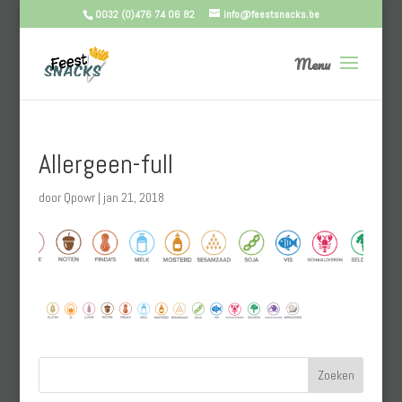
0032 (0)476 74 06 82
info@feestsnacks.be
Allergeen-full
door
Qpowr
|
jan 21, 2018