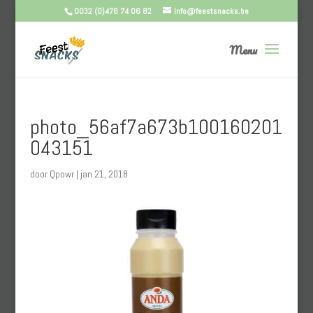
0032 (0)476 74 06 82
info@feestsnacks.be
photo_56af7a673b100160201
043151
door
Qpowr
|
jan 21, 2018