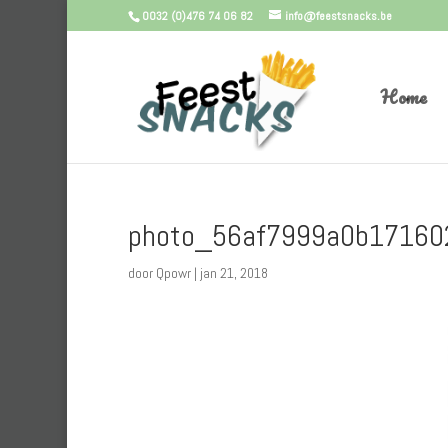
0032 (0)476 74 06 82
info@feestsnacks.be
Home
photo_56af7999a0b17160
door
Qpowr
|
jan 21, 2018