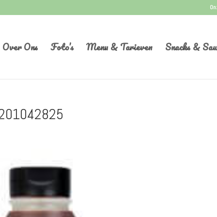
On
Over Ons
Foto’s
Menu & Tarieven
Snacks & Sau
201042825