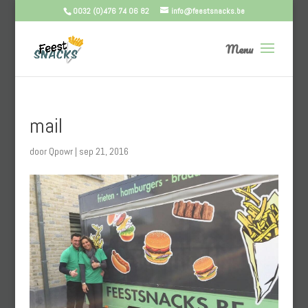
0032 (0)476 74 06 82
info@feestsnacks.be
mail
door
Qpowr
|
sep 21, 2016