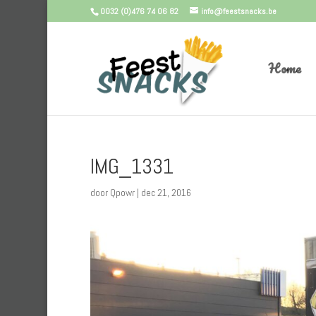
0032 (0)476 74 06 82
info@feestsnacks.be
Home
IMG_1331
door
Qpowr
|
dec 21, 2016